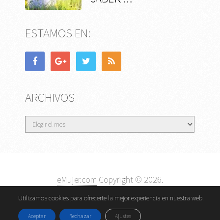
ESTAMOS EN:
ARCHIVOS
Archivos
eMujer.com
Copyright © 2026.
Contactar
||
Datos Legales y Privacidad
y
Política de
Utilizamos cookies para ofrecerte la mejor experiencia en nuestra web.
Cookies
Aceptar
Rechazar
Ajustes