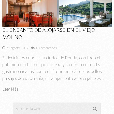
EL ENCANTO DE ALOJARSE EN EL VIEJO
MOLINO
28 agosto, 2012
0 Comentarios
Si decidimos conocer la ciudad de Ronda, con todo el
patrimonio artístico que encierra y su oferta cultural y
gastronómica, así como disfrutar también de los bellos
paisajes de su Serranía, un alojamiento aconsejable es …
Leer Más