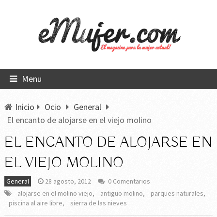
Menu
Inicio
Ocio
General
El encanto de alojarse en el viejo molino
EL ENCANTO DE ALOJARSE EN
EL VIEJO MOLINO
General
28 agosto, 2012
0 Comentarios
alojarse en el molino viejo
,
antiguo molino
,
parques naturales
,
piscina al aire libre
,
sierra de las nieves