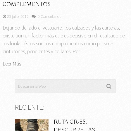
COMPLEMENTOS
23 julio, 2012
0 Comentarios
Dejando de lado el vestuario, los calzados y las carteras,
existe aun un factor más que es decisivo en el resultado de
los looks, éstos son los complementos como pulseras,
cinturones, pendientes y collares. Por …
Leer Más
RECIENTE:
RUTA GR-85.
DESCUBRE LAS