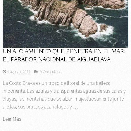
UN ALOJAMIENTO QUE PENETRA EN EL MAR:
EL PARADOR NACIONAL DE AIGUABLAVA
4 agosto, 2012
0 Comentarios
La Costa Brava es un trozo de litoral de una belleza
imponente. Las azules y transparentes aguas de sus calas y
playas, las montañas que se alzan majestuosamente junto
a ellas, sus bruscos acantilados y …
Leer Más