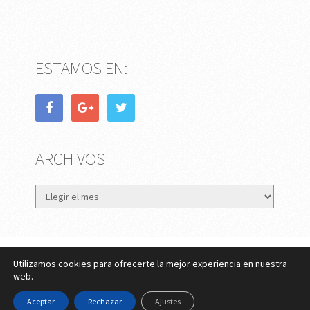
ESTAMOS EN:
ARCHIVOS
Archivos
Utilizamos cookies para ofrecerte la mejor experiencia en nuestra
eMujer.com
Copyright © 2026.
web.
Contactar
||
Datos Legales y Privacidad
y
Política de
Aceptar
Rechazar
Ajustes