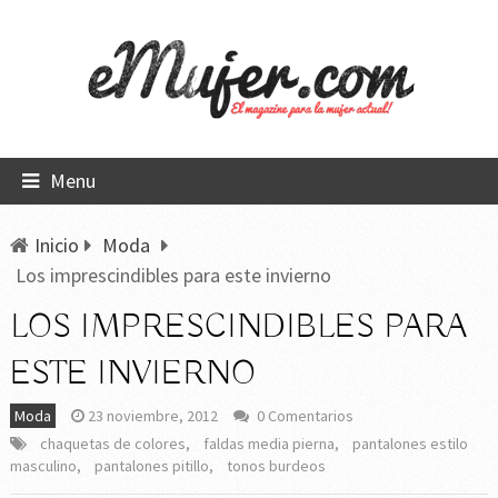
Menu
Inicio
Moda
Los imprescindibles para este invierno
LOS IMPRESCINDIBLES PARA
ESTE INVIERNO
Moda
23 noviembre, 2012
0 Comentarios
chaquetas de colores
,
faldas media pierna
,
pantalones estilo
masculino
,
pantalones pitillo
,
tonos burdeos