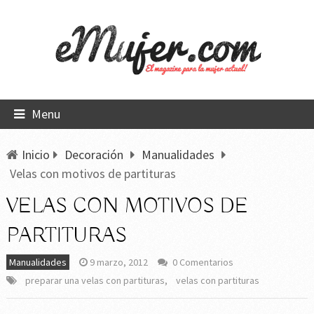
Menu
Inicio
Decoración
Manualidades
Velas con motivos de partituras
VELAS CON MOTIVOS DE
PARTITURAS
Manualidades
9 marzo, 2012
0 Comentarios
preparar una velas con partituras
,
velas con partituras