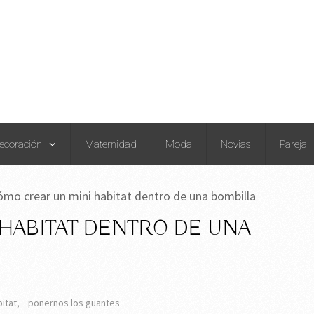
ecoración
Maternidad
Moda
Novias
Pareja
ómo crear un mini habitat dentro de una bombilla
HABITAT DENTRO DE UNA
bitat
,
ponernos los guantes