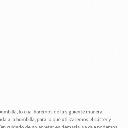
ombilla, lo cual haremos de la siguiente manera:
a a la bombilla, para lo que utilizaremos el cútter y
n cuidado de no apretar en demasía, ya que podemos