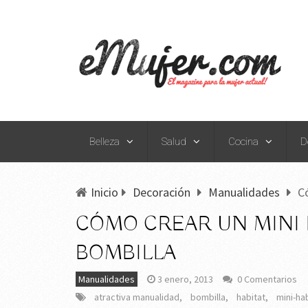
Belleza
Salud
Cocina
D
Inicio
Decoración
Manualidades
C
CÓMO CREAR UN MINI 
BOMBILLA
Manualidades
3 enero, 2013
0 Comentarios
atractiva manualidad
,
bombilla
,
habitat
,
mini-ha