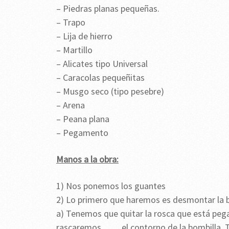
– Piedras planas pequeñas.
– Trapo
– Lija de hierro
– Martillo
– Alicates tipo Universal
– Caracolas pequeñitas
– Musgo seco (tipo pesebre)
– Arena
– Peana plana
– Pegamento
Manos a la obra:
1) Nos ponemos los guantes
2) Lo primero que haremos es desmontar la b
a) Tenemos que quitar la rosca que está pegad
rascaremos el contorno de la bombilla. Te