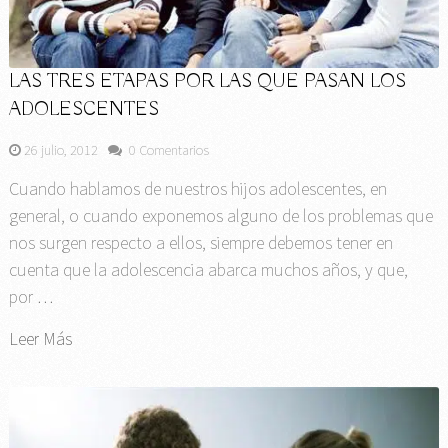
LAS TRES ETAPAS POR LAS QUE PASAN LOS
ADOLESCENTES
26 julio, 2012
0 Comentarios
Cuando hablamos de nuestros hijos adolescentes, en
general, o cuando exponemos alguno de los problemas que
nos surgen respecto a ellos, siempre debemos tener en
cuenta que la adolescencia abarca muchos años, y que,
por …
Leer Más