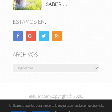
SABER …
ESTAMOS EN:
ARCHIVOS
Archivos
eMujer.com
Copyright © 2026.
Contactar
||
Datos Legales y Privacidad
y
Política de
Utilizamos cookies para ofrecerte la mejor experiencia en nuestra web.
Cookies