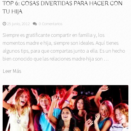
TOP 6: COSAS DIVERTIDAS PARA HACER CON
TU HIJA
25 junio, 2012
0 Comentarios
Siempre es gratificante compartir en familia y, los
momentos madre e hija, siempre son ideales. Aquí tienes
algunos tips, para que compartas junto a ella. Es un hecho
bien conocido que las relaciones madre-hija son …
Leer Más