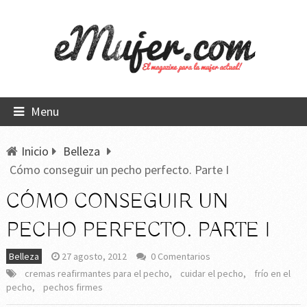
Menu
Inicio
Belleza
Cómo conseguir un pecho perfecto. Parte I
CÓMO CONSEGUIR UN
PECHO PERFECTO. PARTE I
Belleza
27 agosto, 2012
0 Comentarios
cremas reafirmantes para el pecho
,
cuidar el pecho
,
frío en el
pecho
,
pechos firmes