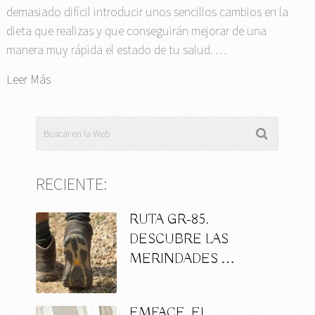
demasiado difícil introducir unos sencillos cambios en la
dieta que realizas y que conseguirán mejorar de una
manera muy rápida el estado de tu salud. …
Leer Más
RECIENTE:
RUTA GR-85.
DESCUBRE LAS
MERINDADES …
EMFACE, EL