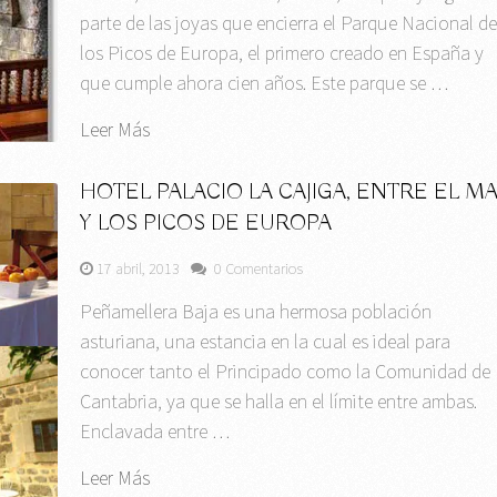
parte de las joyas que encierra el Parque Nacional d
los Picos de Europa, el primero creado en España y
que cumple ahora cien años. Este parque se …
Leer Más
HOTEL PALACIO LA CAJIGA, ENTRE EL M
Y LOS PICOS DE EUROPA
17 abril, 2013
0 Comentarios
Peñamellera Baja es una hermosa población
asturiana, una estancia en la cual es ideal para
conocer tanto el Principado como la Comunidad de
Cantabria, ya que se halla en el límite entre ambas.
Enclavada entre …
Leer Más