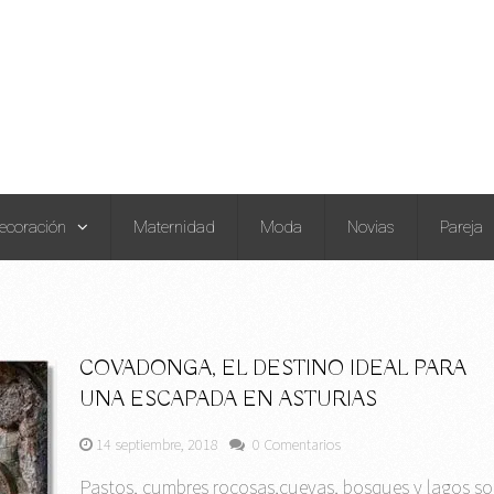
ecoración
Maternidad
Moda
Novias
Pareja
COVADONGA, EL DESTINO IDEAL PARA
UNA ESCAPADA EN ASTURIAS
14 septiembre, 2018
0 Comentarios
Pastos, cumbres rocosas,cuevas, bosques y lagos s