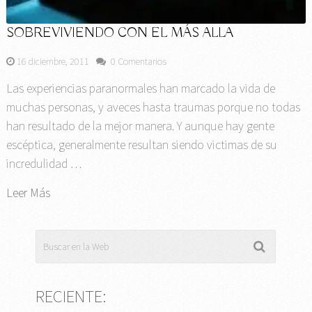
SOBREVIVIENDO CON EL MÁS ALLA
16 diciembre, 2011
0 Comentarios
Las experiencias paranormales han marcado la vida de
muchas personas, y aveces hasta traumas porque no todas
han resultado de la mejor manera. Y aunque hay gente
escéptica, generalmente resultan siendo victimas de su
incredulidad …
Leer Más
RECIENTE: