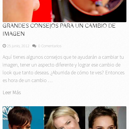
GRANDES CONSEJOS PARA UN CAMBIO DE
IMAGEN
25 junio, 2012
0 Comentarios
Aquí tienes algunos consejos que te ayudarán a cambiar tu
imagen, tener un aspecto diferente y lograr ese cambio de
look que tanto deseas. ¿Aburrida de cómo te ves? Entonces
es hora de un cambio …
Leer Más