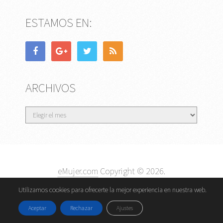
ESTAMOS EN:
ARCHIVOS
Archivos
eMujer.com
Copyright © 2026.
Contactar
||
Datos Legales y Privacidad
y
Política de
Utilizamos cookies para ofrecerte la mejor experiencia en nuestra web.
Cookies
Aceptar
Rechazar
Ajustes