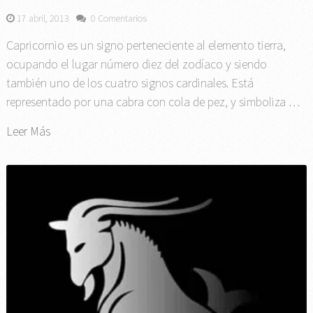
17 abril, 2013
0 Comentarios
Capricornio es un signo perteneciente al elemento tierra,
ocupando el lugar número diez del zodíaco y siendo
también uno de los cuatro signos cardinales. Está
representado por una cabra con cola de pez, y simboliza …
Leer Más