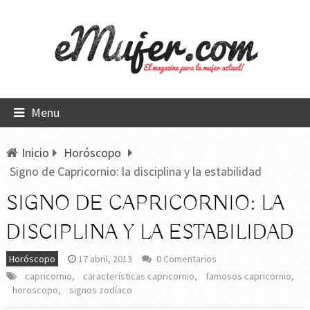
Menu
Inicio
Horóscopo
Signo de Capricornio: la disciplina y la estabilidad
SIGNO DE CAPRICORNIO: LA
DISCIPLINA Y LA ESTABILIDAD
Horóscopo
17 abril, 2013
0 Comentarios
capricornio
,
características capricornio
,
famosos capricornio
,
horoscopo
,
signos zodíaco