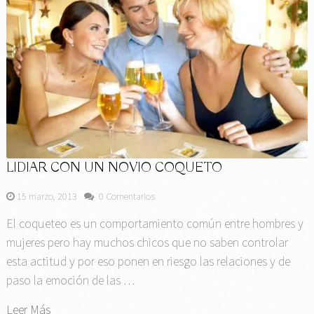
LIDIAR CON UN NOVIO COQUETO
15 marzo, 2013
0 Comentarios
El coqueteo es un comportamiento común entre hombres y
mujeres pero hay muchos chicos que no saben controlar
esta actitud y por eso ponen en riesgo las relaciones y de
paso la emoción de las …
Leer Más