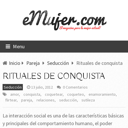
Menu
Inicio
Pareja
Seducción
Rituales de conquista
RITUALES DE CONQUISTA
Seducción
13 julio, 2012
0 Comentarios
amor
,
conquista
,
coquetear
,
coqueteo
,
enamoramiento
,
flirtear
,
pareja
,
relaciones
,
seducción
,
sutileza
La interacción social es una de las características básicas
y principales del comportamiento humano, el poder