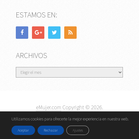
ESTAMOS EN:
ARCHIVOS
Archivos
eMujer.com
Copyright © 2026.
Contactar
||
Datos Legales y Privacidad
y
Política de
Utilizamos cookies para ofrecerte la mejor experiencia en nuestra web.
Cookies
Aceptar
Rechazar
Ajustes