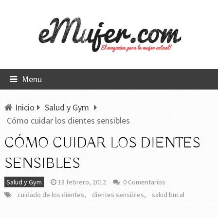
Menu
Inicio
Salud y Gym
Cómo cuidar los dientes sensibles
CÓMO CUIDAR LOS DIENTES
SENSIBLES
Salud y Gym
18 febrero, 2012
0 Comentarios
cuidado de los dientes
,
dientes sensibles
,
salud bucal