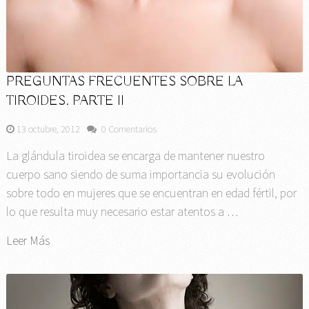
PREGUNTAS FRECUENTES SOBRE LA
TIROIDES. PARTE II
13 octubre, 2012
0 Comentarios
La glándula tiroidea se encarga de mantener nuestro
cuerpo sano siendo de suma importancia su evolución
sobre todo en mujeres que se encuentran en edad fértil, por
lo que resulta muy necesario estar atentos a …
Leer Más