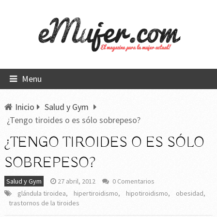
Menu
Inicio
Salud y Gym
¿Tengo tiroides o es sólo sobrepeso?
¿TENGO TIROIDES O ES SÓLO
SOBREPESO?
Salud y Gym
27 abril, 2012
0 Comentarios
glándula tiroidea
,
hipertiroidismo
,
hipotiroidismo
,
obesidad
,
trastornos de la tiroides