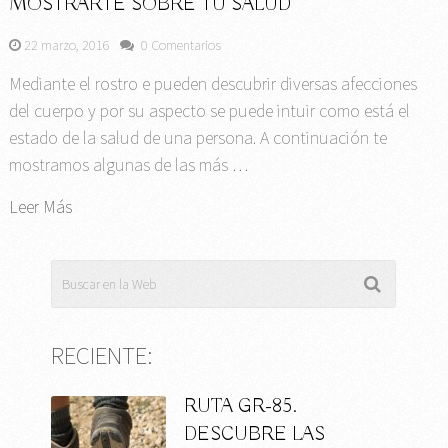
MOSTRARTE SOBRE TU SALUD
22 marzo, 2016
0 Comentarios
Mediante el rostro e pueden descubrir diversas afecciones
del cuerpo y por su aspecto se puede intuir como está el
estado de la salud de una persona. A continuación te
mostramos algunas de las más …
Leer Más
RECIENTE:
RUTA GR-85.
DESCUBRE LAS