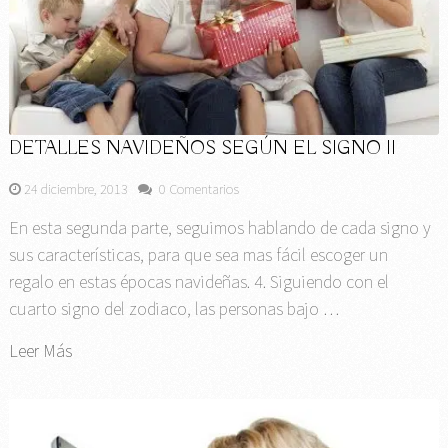
DETALLES NAVIDEÑOS SEGÚN EL SIGNO II
24 diciembre, 2013
0 Comentarios
En esta segunda parte, seguimos hablando de cada signo y
sus características, para que sea mas fácil escoger un
regalo en estas épocas navideñas. 4. Siguiendo con el
cuarto signo del zodiaco, las personas bajo …
Leer Más