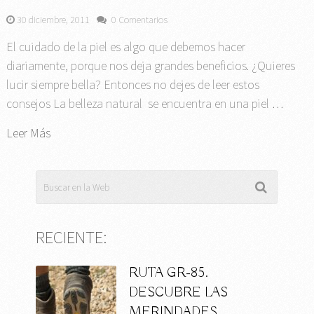
30 diciembre, 2011
0 Comentarios
El cuidado de la piel es algo que debemos hacer
diariamente, porque nos deja grandes beneficios. ¿Quieres
lucir siempre bella? Entonces no dejes de leer estos
consejos La belleza natural se encuentra en una piel …
Leer Más
RECIENTE:
RUTA GR-85.
DESCUBRE LAS
MERINDADES …