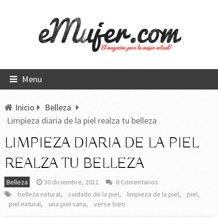
Menu
Inicio
Belleza
Limpieza diaria de la piel realza tu belleza
LIMPIEZA DIARIA DE LA PIEL
REALZA TU BELLEZA
Belleza
30 diciembre, 2011
0 Comentarios
belleza natural
,
cuidado de la piel
,
limpieza de la piel
,
piel
,
piel natural
,
una piel sana
,
verse bien