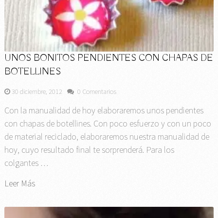
UNOS BONITOS PENDIENTES CON CHAPAS DE
BOTELLINES
30 diciembre, 2012
0 Comentarios
Con la manualidad de hoy elaboraremos unos pendientes
con chapas de botellines. Con poco esfuerzo y con un poco
de material reciclado, elaboraremos nuestra manualidad de
hoy, cuyo resultado final te sorprenderá. Para los
colgantes …
Leer Más