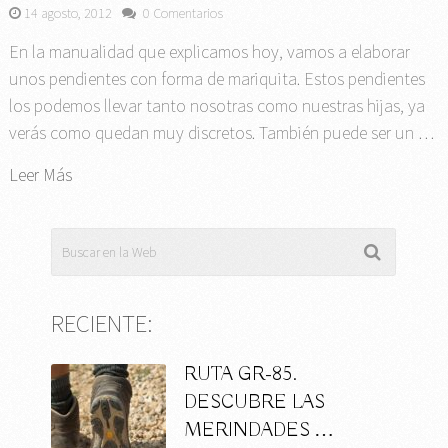
14 agosto, 2012
0 Comentarios
En la manualidad que explicamos hoy, vamos a elaborar
unos pendientes con forma de mariquita. Estos pendientes
los podemos llevar tanto nosotras como nuestras hijas, ya
verás como quedan muy discretos. También puede ser un …
Leer Más
RECIENTE:
RUTA GR-85.
DESCUBRE LAS
MERINDADES …