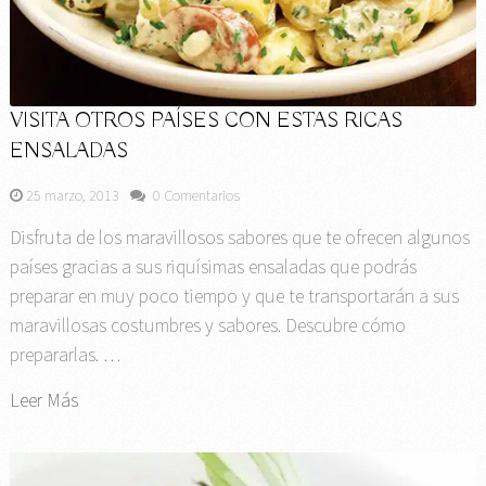
VISITA OTROS PAÍSES CON ESTAS RICAS
ENSALADAS
25 marzo, 2013
0 Comentarios
Disfruta de los maravillosos sabores que te ofrecen algunos
países gracias a sus riquísimas ensaladas que podrás
preparar en muy poco tiempo y que te transportarán a sus
maravillosas costumbres y sabores. Descubre cómo
prepararlas. …
Leer Más