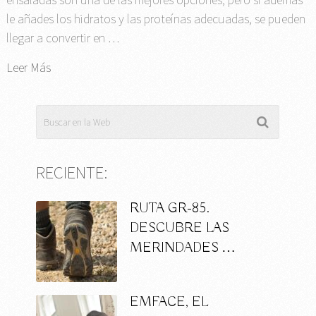
le añades los hidratos y las proteínas adecuadas, se pueden
llegar a convertir en …
Leer Más
RECIENTE:
RUTA GR-85.
DESCUBRE LAS
MERINDADES …
EMFACE, EL