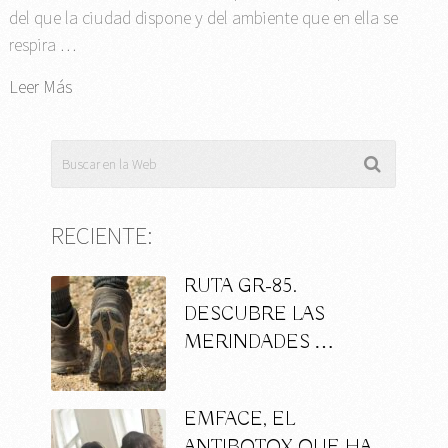
del que la ciudad dispone y del ambiente que en ella se
respira …
Leer Más
RECIENTE:
RUTA GR-85.
DESCUBRE LAS
MERINDADES …
EMFACE, EL
ANTIBOTOX QUE HA