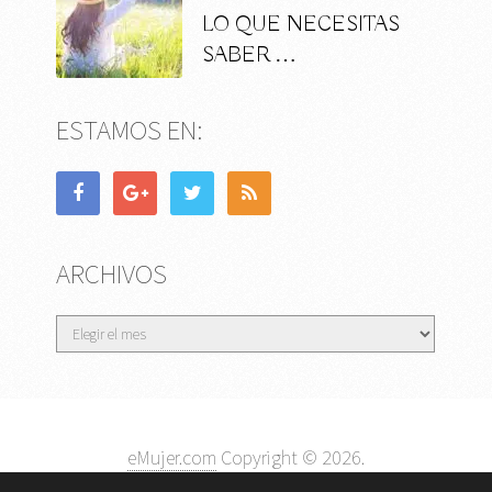
LO QUE NECESITAS
SABER …
ESTAMOS EN:
ARCHIVOS
Archivos
eMujer.com
Copyright © 2026.
Contactar
||
Datos Legales y Privacidad
y
Política de