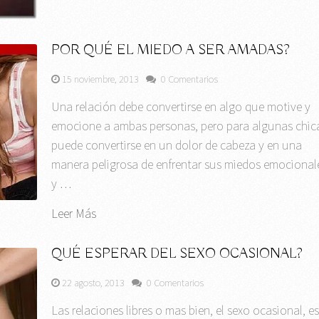
POR QUÉ EL MIEDO A SER AMADAS?
15 noviembre, 2013
0 Comentarios
Una relación debe convertirse en algo que motive y
emocione a ambas personas, pero para algunas chic
puede convertirse en un dolor de cabeza y en una
manera peligrosa de enfrentar sus miedos emocional
y …
Leer Más
QUÉ ESPERAR DEL SEXO OCASIONAL?
22 agosto, 2013
0 Comentarios
Las relaciones libres o mas bien, el sexo ocasional, e