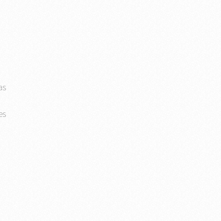
as
es
s