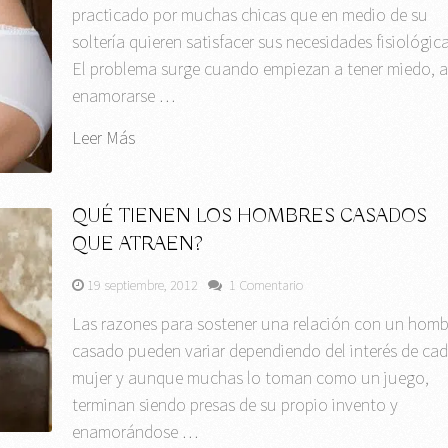
practicado por muchas chicas que en medio de su
soltería quieren satisfacer sus necesidades fisiológica
El problema surge cuando empiezan a tener miedo, 
enamorarse …
Leer Más
QUÉ TIENEN LOS HOMBRES CASADOS
QUE ATRAEN?
19 septiembre, 2012
1 Comentario
Las razones para sostener una relación con un homb
casado pueden variar dependiendo del interés de ca
mujer y aunque muchas lo toman como un juego,
terminan siendo presas de su propio invento y
enamorándose …