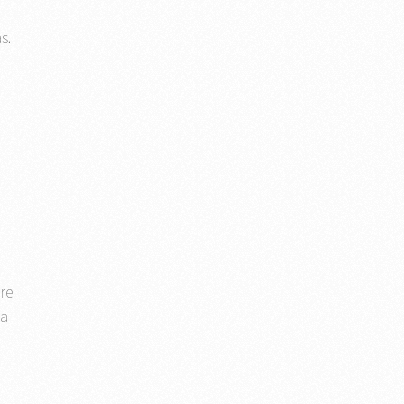
s.
a
re
da