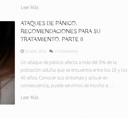
Leer Más
ATAQUES DE PÁNICO.
RECOMENDACIONES PARA SU
TRATAMIENTO. PARTE II
29 abril, 2012
0 Comentarios
Un ataque de pánico afecta a más del 5% de la
población adulta que se encuentra entre los 18 y los
40 años. Conocer sus síntomas y actuar en
consecuencia, puede servirnos de mucho a …
Leer Más