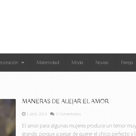
ecoración
Maternidad
Moda
Novias
Pareja
MANERAS DE ALEJAR EL AMOR
1 abril, 2014
0 Comentarios
El amor para algunas mujeres produce un temor mu
grande, porque a pesar de querer el chico perfecto y 