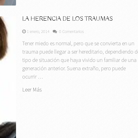
LA HERENCIA DE LOS TRAUMAS
1 enero, 2014
0 Comentarios
Tener miedo es normal, pero que se convierta en un
trauma puede llegar a ser hereditario, dependiendo d
tipo de situación que haya vivido un familiar de una
generación anterior. Suena extraño, pero puede
ocurrir …
Leer Más