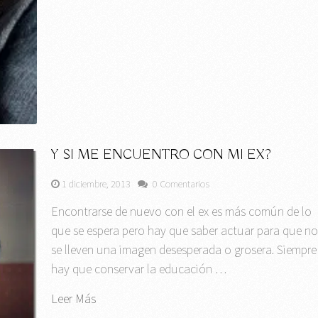
Y SI ME ENCUENTRO CON MI EX?
1 diciembre, 2013
0 Comentarios
Encontrarse de nuevo con el ex es más común de lo
que se espera pero hay que saber actuar para que n
se lleven una imagen desesperada o grosera. Siempre
hay que conservar la educación …
Leer Más