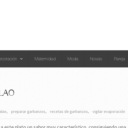
ecoración
Maternidad
Moda
Novias
Pareja
LAO
alao
,
preparar garbanzos
,
recetas de garbanzos
,
vigilar evaporación
 a este plato un sabor muy característico, consiguiendo una