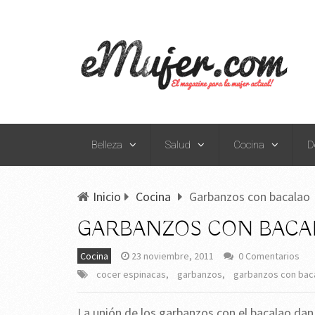
Belleza
Salud
Cocina
D
Inicio
Cocina
Garbanzos con bacalao
GARBANZOS CON BACA
Cocina
23 noviembre, 2011
0 Comentarios
cocer espinacas
,
garbanzos
,
garbanzos con bac
La unión de los garbanzos con el bacalao dan