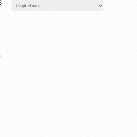
S
Archivos
s