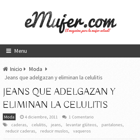
Menu
Inicio
Moda
Jeans que adelgazan y eliminan la celulitis
JEANS QUE ADELGAZAN Y
ELIMINAN LA CELULITIS
Moda
4 diciembre, 2011
1 Comentario
caderas
,
celulitis
,
jeans
,
levantar glúteos
,
pantalones
,
reducir caderas
,
reducir muslos
,
vaqueros