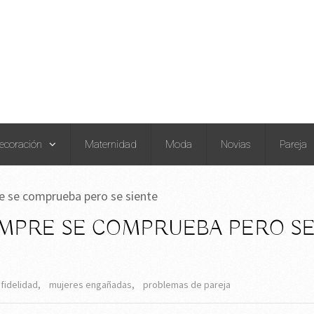
ecoración
Maternidad
Moda
Novias
Pareja
re se comprueba pero se siente
IEMPRE SE COMPRUEBA PERO S
nfidelidad
,
mujeres engañadas
,
problemas de pareja