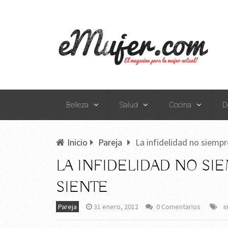
Belleza
Salud
Cocina
D
Inicio
Pareja
La infidelidad no siemp
LA INFIDELIDAD NO S
SIENTE
Pareja
31 enero, 2012
0 Comentarios
i