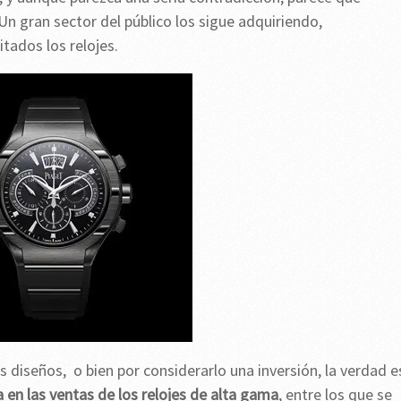
Un gran sector del público los sigue adquiriendo,
tados los relojes.
us diseños, o bien por considerarlo una inversión, la verdad e
 en las ventas de los relojes de alta gama
, entre los que se