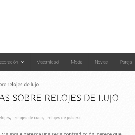
ecoración
Maternidad
Moda
Novias
Pareja
re relojes de lujo
AS SOBRE RELOJES DE LUJO
elojes
,
relojes de cuco
,
relojes de pulsera
te, y aunque parezca una seria contradicción, parece que