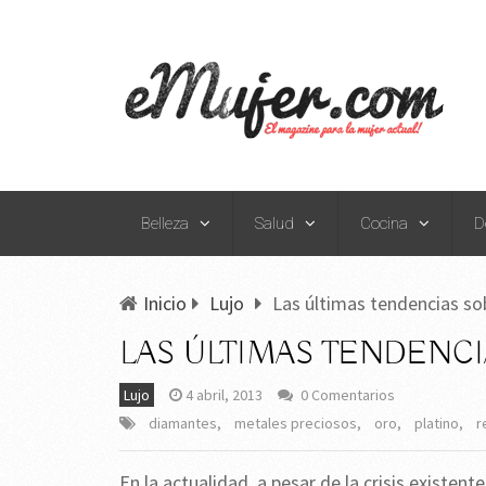
Belleza
Salud
Cocina
D
Inicio
Lujo
Las últimas tendencias sob
LAS ÚLTIMAS TENDENCI
Lujo
4 abril, 2013
0 Comentarios
diamantes
,
metales preciosos
,
oro
,
platino
,
r
En la actualidad, a pesar de la crisis existen