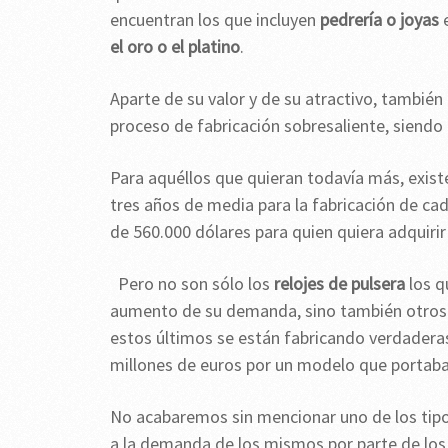
encuentran los que incluyen
pedrería o joyas
e
el oro o el platino
.
Aparte de su valor y de su atractivo, también
proceso de fabricación sobresaliente, siend
Para aquéllos que quieran todavía más, exis
tres años de media para la fabricación de cad
de 560.000 dólares para quien quiera adquirir
Pero no son sólo los
relojes de pulsera
los q
aumento de su demanda, sino también otros ti
estos últimos se están fabricando verdaderas
millones de euros por un modelo que portab
No acabaremos sin mencionar uno de los tipo
a la demanda de los mismos por parte de los c