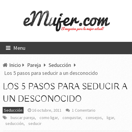
Menu
Inicio
Pareja
Seducción
Los 5 pasos para seducir a un desconocido
LOS 5 PASOS PARA SEDUCIR A
UN DESCONOCIDO
Seducción
16 octubre, 2011
1 Comentario
buscar pareja
,
como ligar
,
conquistar
,
consejos
,
ligar
,
seducción
,
seducir