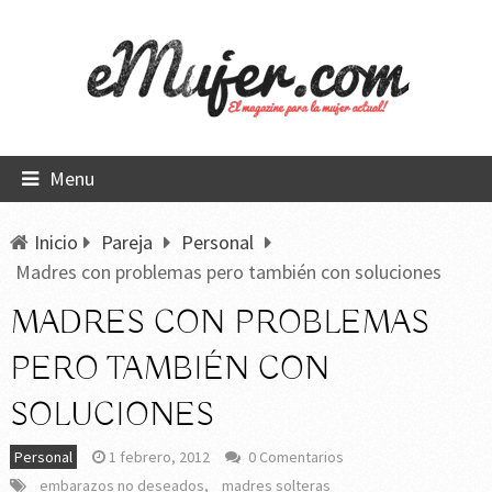
Menu
Inicio
Pareja
Personal
Madres con problemas pero también con soluciones
MADRES CON PROBLEMAS
PERO TAMBIÉN CON
SOLUCIONES
Personal
1 febrero, 2012
0 Comentarios
embarazos no deseados
,
madres solteras