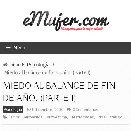
Menu
Inicio
Psicología
Miedo al balance de fin de año. (Parte I)
MIEDO AL BALANCE DE FIN
DE AÑO. (PARTE I)
Psicología
1 diciembre, 2008
0 Comentarios
amor
,
autoayuda
,
autoestima
,
festividades
,
tips
,
trabajo