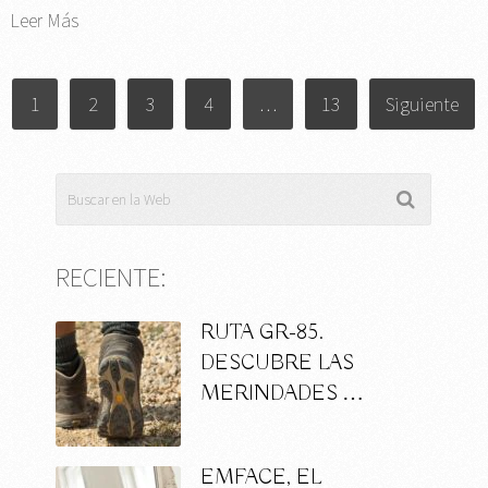
Leer Más
PAGINACIÓN
1
2
3
4
…
13
Siguiente
DE
ENTRADAS
RECIENTE:
RUTA GR-85.
DESCUBRE LAS
MERINDADES …
EMFACE, EL