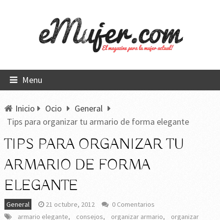
Menu
Inicio
Ocio
General
Tips para organizar tu armario de forma elegante
TIPS PARA ORGANIZAR TU
ARMARIO DE FORMA
ELEGANTE
General
21 octubre, 2012
0 Comentarios
armario elegante
,
consejos
,
organizar armario
,
organizar