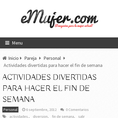
Menu
Inicio
Pareja
Personal
Actividades divertidas para hacer el fin de semana
ACTIVIDADES DIVERTIDAS
PARA HACER EL FIN DE
SEMANA
Personal
6 septiembre, 2012
0 Comentarios
actividades.
,
diversion
,
fin de semana
,
salir