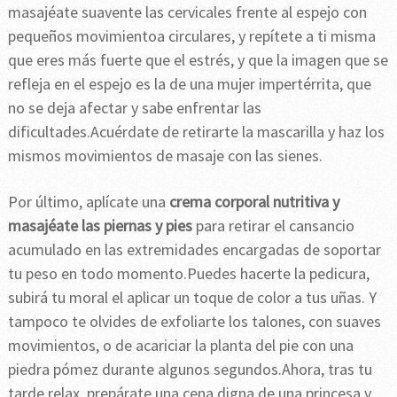
masajéate suavente las cervicales frente al espejo con
pequeños movimientoa circulares, y repítete a ti misma
que eres más fuerte que el estrés, y que la imagen que se
refleja en el espejo es la de una mujer impertérrita, que
no se deja afectar y sabe enfrentar las
dificultades.Acuérdate de retirarte la mascarilla y haz los
mismos movimientos de masaje con las sienes.
Por último, aplícate una
crema corporal nutritiva y
masajéate las piernas y pies
para retirar el cansancio
acumulado en las extremidades encargadas de soportar
tu peso en todo momento.Puedes hacerte la pedicura,
subirá tu moral el aplicar un toque de color a tus uñas. Y
tampoco te olvides de exfoliarte los talones, con suaves
movimientos, o de acariciar la planta del pie con una
piedra pómez durante algunos segundos.Ahora, tras tu
tarde relax, prepárate una cena digna de una princesa y