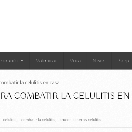
ecoración
Maternidad
Moda
Novias
Pareja
ombatir la celulitis en casa
RA COMBATIR LA CELULITIS EN
celulitis
,
combatir la celulitis
,
trucos caseros celulitis