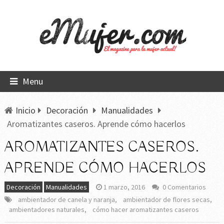
Menu
Inicio
Decoración
Manualidades
Aromatizantes caseros. Aprende cómo hacerlos
AROMATIZANTES CASEROS.
APRENDE CÓMO HACERLOS
Decoración
Manualidades
1 marzo, 2016
0 Comentarios
ambientador de canela y naranja
,
ambientador de flores secas
,
ambientadores naturales
,
cómo hacer aromatizantes caseros