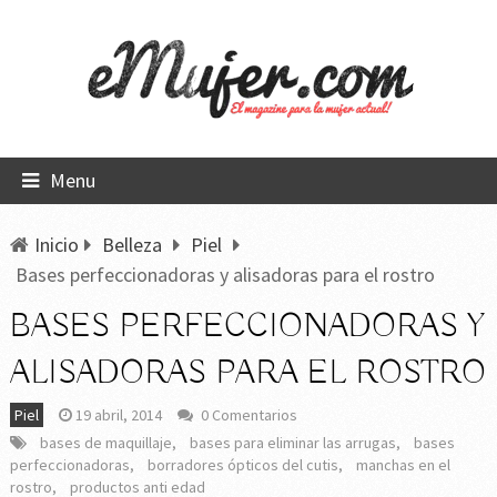
Menu
Inicio
Belleza
Piel
Bases perfeccionadoras y alisadoras para el rostro
BASES PERFECCIONADORAS Y
ALISADORAS PARA EL ROSTRO
Piel
19 abril, 2014
0 Comentarios
bases de maquillaje
,
bases para eliminar las arrugas
,
bases
perfeccionadoras
,
borradores ópticos del cutis
,
manchas en el
rostro
,
productos anti edad