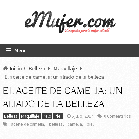
Menu
Inicio
Belleza
Maquillaje
El aceite de camelia: un aliado de la belleza
EL ACEITE DE CAMELIA: UN
ALIADO DE LA BELLEZA
Belleza
Maquillaje
Pelo
Piel
5 julio, 2017
0 Comentarios
aceite de camelia
,
belleza
,
camelia
,
piel