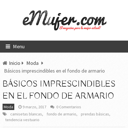
Menu
Inicio
Moda
Básicos imprescindibles en el fondo de armario
BÁSICOS IMPRESCINDIBLES
EN EL FONDO DE ARMARIO
Moda
9 marzo, 2017
0 Comentarios
camisetas blancas
,
fondo de armario
,
prendas básicas
,
tendencia vestuario