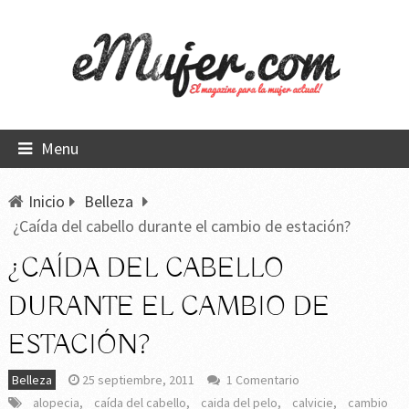
Menu
Inicio
Belleza
¿Caída del cabello durante el cambio de estación?
¿CAÍDA DEL CABELLO
DURANTE EL CAMBIO DE
ESTACIÓN?
Belleza
25 septiembre, 2011
1 Comentario
alopecia
,
caída del cabello
,
caida del pelo
,
calvicie
,
cambio