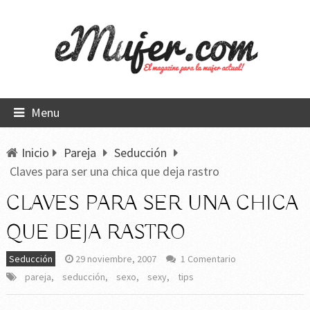
Menu
Inicio
Pareja
Seducción
Claves para ser una chica que deja rastro
CLAVES PARA SER UNA CHICA
QUE DEJA RASTRO
Seducción
29 noviembre, 2007
1 Comentario
pareja
,
seducción
,
sexo
,
sexy
,
tips