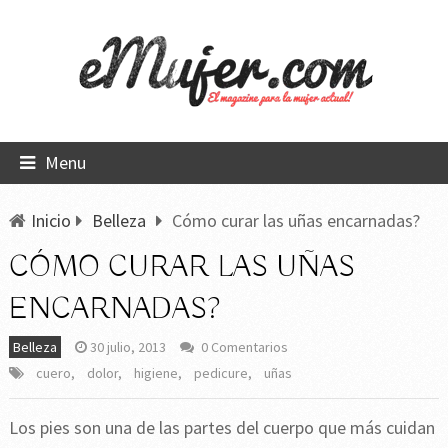
Menu
Inicio
Belleza
Cómo curar las uñas encarnadas?
CÓMO CURAR LAS UÑAS
ENCARNADAS?
Belleza
30 julio, 2013
0 Comentarios
cuero
,
dolor
,
higiene
,
pedicure
,
uñas
Los pies son una de las partes del cuerpo que más cuidan