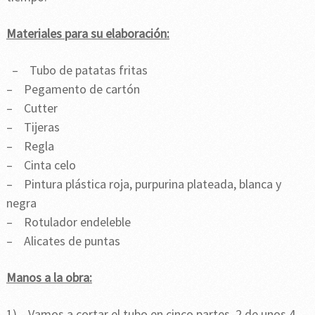
Materiales para su elaboración:
– Tubo de patatas fritas
– Pegamento de cartón
– Cutter
– Tijeras
– Regla
– Cinta celo
– Pintura plástica roja, purpurina plateada, blanca y
negra
– Rotulador endeleble
– Alicates de puntas
Manos a la obra:
1) Vamos a cortar el tubo en cinco partes, 2 de unos 4