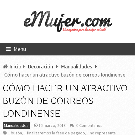
Menu
Inicio
Decoración
Manualidades
Cómo hacer un atractivo buzón de correos londinense
CÓMO HACER UN ATRACTIVO
BUZÓN DE CORREOS
LONDINENSE
Manualidades
15 marzo, 2013
0 Comentarios
buzón
,
finalizaremos la fase de pegado
,
no representa